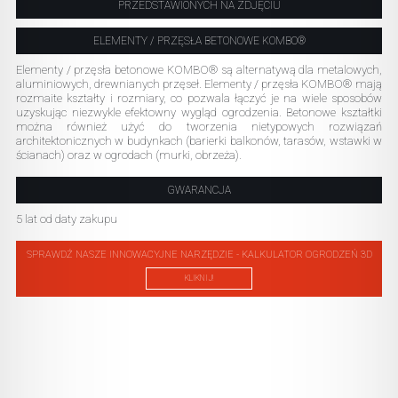
PRZEDSTAWIONYCH NA ZDJĘCIU
ELEMENTY / PRZĘSŁA BETONOWE KOMBO®
Elementy / przęsła betonowe KOMBO® są alternatywą dla metalowych,
aluminiowych, drewnianych przęseł. Elementy / przęsła KOMBO® mają
rozmaite kształty i rozmiary, co pozwala łączyć je na wiele sposobów
uzyskując niezwykle efektowny wygląd ogrodzenia. Betonowe kształtki
można również użyć do tworzenia nietypowych rozwiązań
architektonicznych w budynkach (barierki balkonów, tarasów, wstawki w
ścianach) oraz w ogrodach (murki, obrzeża).
GWARANCJA
5 lat od daty zakupu
SPRAWDŹ NASZE INNOWACYJNE NARZĘDZIE - KALKULATOR OGRODZEŃ 3D
KLIKNIJ!