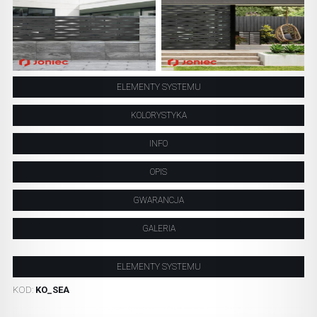
ELEMENTY SYSTEMU
KOLORYSTYKA
INFO
OPIS
GWARANCJA
GALERIA
ELEMENTY SYSTEMU
KOD:
KO_SEA