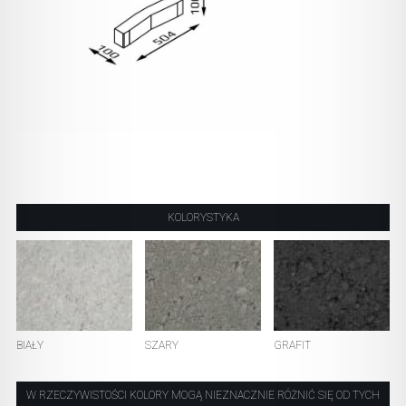
KOLORYSTYKA
BIAŁY
SZARY
GRAFIT
W RZECZYWISTOŚCI KOLORY MOGĄ NIEZNACZNIE RÓŻNIĆ SIĘ OD TYCH